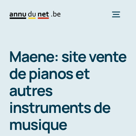
Skip
to
Togg
content
Navig
Contact
Maene: site vente
de pianos et
autres
instruments de
musique