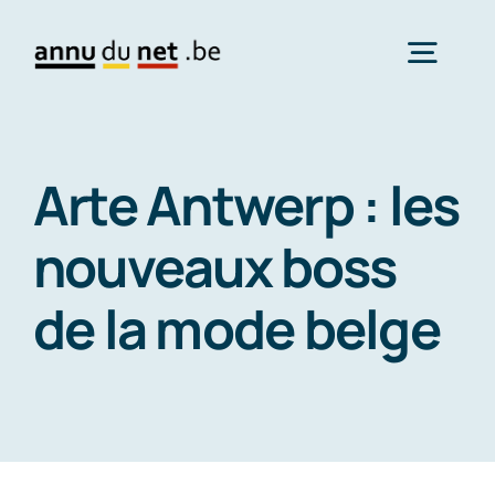
Skip
to
Togg
content
Navig
Contact
Arte Antwerp : les
nouveaux boss
de la mode belge